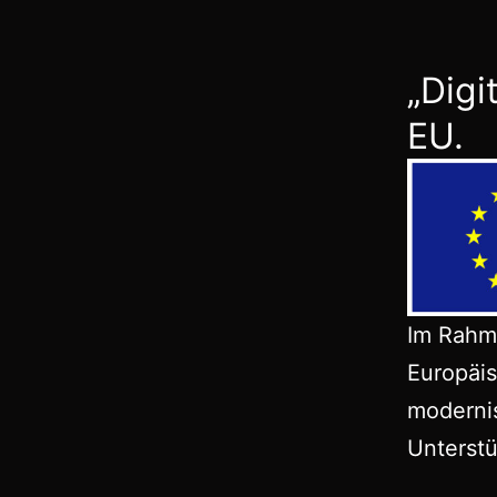
„Digi
EU.
Im Rahme
Europäis
modernis
Unterst