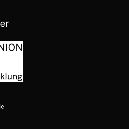
der
le