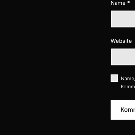
Name
*
Website
Name,
Komme