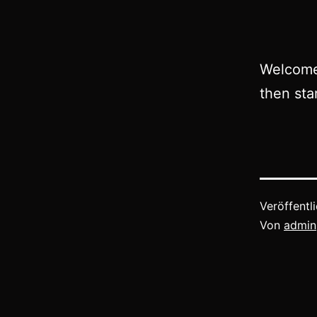
Welcome 
then star
Veröffentl
Von
admin