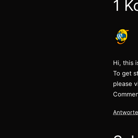
1 K
Hi, this
To get s
please v
Comment
Antwort